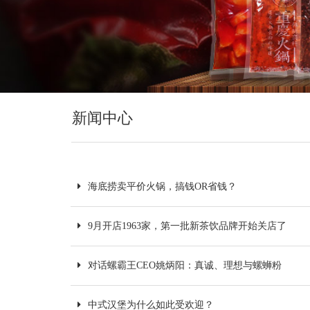
新闻中心
海底捞卖平价火锅，搞钱OR省钱？
9月开店1963家，第一批新茶饮品牌开始关店了
对话螺霸王CEO姚炳阳：真诚、理想与螺蛳粉
中式汉堡为什么如此受欢迎？