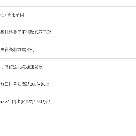
话+常用单词
不想扎根美国不想取代亚马逊
种主官亮相方式特别
难，做好这几点加速发展！
每日排号却高达200位以上
 X年内出货量约4000万部