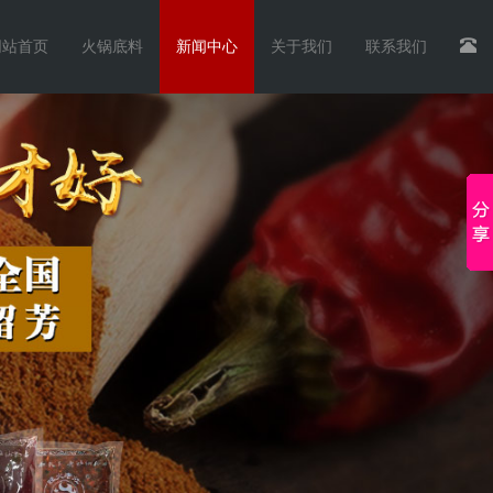
网站首页
火锅底料
新闻中心
关于我们
联系我们