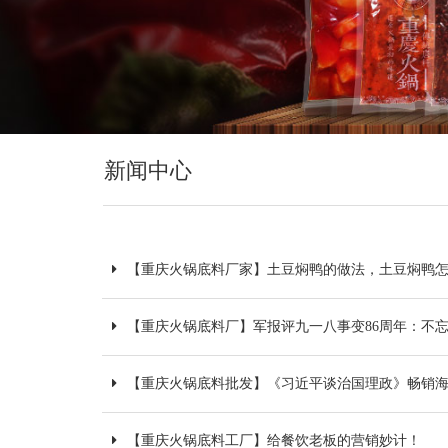
新闻中心
【重庆火锅底料厂家】土豆焖鸭的做法，土豆焖鸭
【重庆火锅底料厂】军报评九一八事变86周年：不
【重庆火锅底料批发】《习近平谈治国理政》畅销
【重庆火锅底料工厂】给餐饮老板的营销妙计！