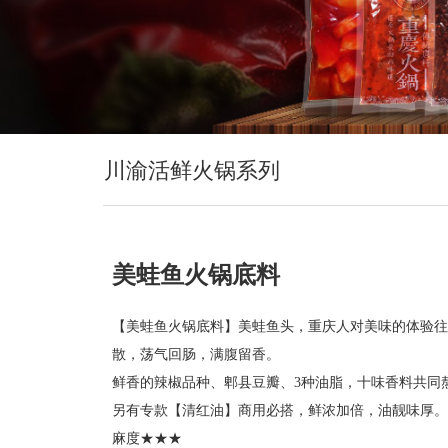
川渝活鲜火锅系列
美蛙鱼火锅底料
【美蛙鱼火锅底料】美蛙鱼头，重庆人对美味的体验往
散，荡气回肠，满腹留香。
鲜香的辣椒品种、郫县豆瓣、3种油脂，十味香料共同
另有专款【清红油】商用必搭，鲜浓加倍，油靓味厚。
麻度★★★