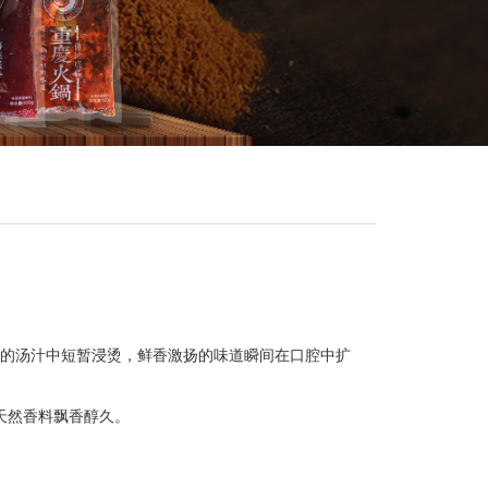
的汤汁中短暂浸烫，鲜香激扬的味道瞬间在口腔中扩
天然香料飘香醇久。